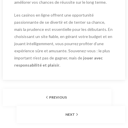
améliorer vos chances de réussite sur le long terme.
Les casinos en ligne offrent une opportunité
passionnante de se divertir et de tenter sa chance,
mais la prudence est essentielle pour les débutants. En
choisissant un site fiable, en gérant votre budget et en
jouant intelligemment, vous pourrez profiter d’une
expérience sûre et amusante. Souvenez-vous : le plus
important n’est pas de gagner, mais de
jouer avec
responsabilité et plaisir
.
PREVIOUS
NEXT